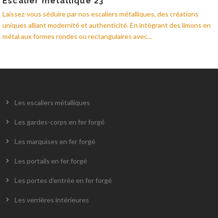
Escalier métallique 23
Laissez-vous séduire par nos escaliers métalliques, des créations
uniques alliant modernité et authenticité. En intégrant des limons en
métal aux formes rondes ou rectangulaires avec...
Les escaliers métalliques
Les gardes-corps en fer forgé
Les marquises en fer forgé
Les portails en fer forgé
Les portes d’entrée en fer forgé
Les verrières intérieures