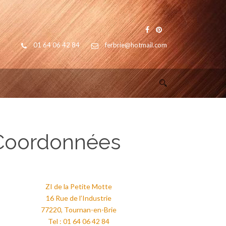
01 64 06 42 84
ferbrie@hotmail.com
Coordonnées
ZI de la Petite Motte
16 Rue de l’Industrie
77220, Tournan-en-Brie
Tel : 01 64 06 42 84