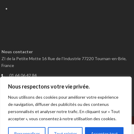
Nous contacter
ZI de la Petite Motte 16 Rue de l’Industrie 77220 Tournan-en-Brie,
France
01 64 06 42 84
01 64 51 02 21
Nous respectons votre vie privée.
Nous contacter
Nous utilisons des cookies pour améliorer votre expérience
de navigation, diffuser des publicités ou des contenus
personnalisés et analyser notre trafic. En cliquant sur « Tout
accepter », vous consentez à notre utilisation des cookies.
Copyright 2024
IAF
, Tous droits réservés
Mentions légales
-
Personnaliser
Tout rejeter
Accepter tout