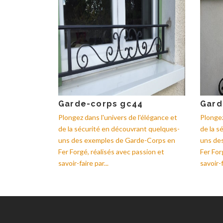
Garde-corps gc44
Gard
Plongez dans l'univers de l'élégance et
Plongez
de la sécurité en découvrant quelques-
de la s
uns des exemples de Garde-Corps en
uns de
Fer Forgé, réalisés avec passion et
Fer For
savoir-faire par...
savoir-f