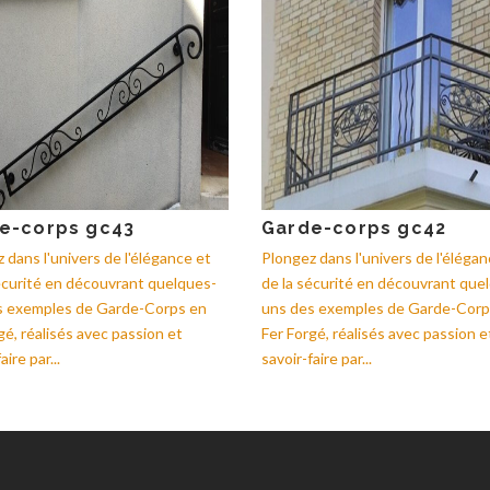
e-corps gc43
Garde-corps gc42
 dans l'univers de l'élégance et
Plongez dans l'univers de l'élégan
écurité en découvrant quelques-
de la sécurité en découvrant que
s exemples de Garde-Corps en
uns des exemples de Garde-Corp
gé, réalisés avec passion et
Fer Forgé, réalisés avec passion e
aire par...
savoir-faire par...