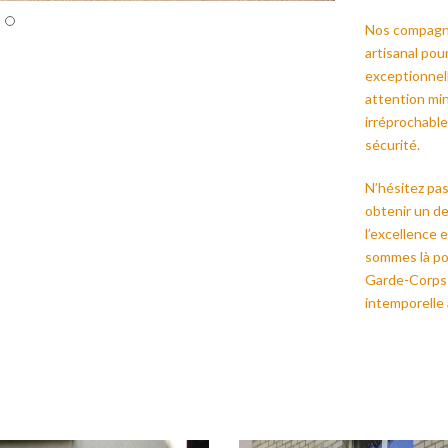
Nos compagno
artisanal pou
exceptionnell
attention min
irréprochable
sécurité.
N’hésitez pas
obtenir un d
l’excellence 
sommes là pou
Garde-Corps 
intemporelle 