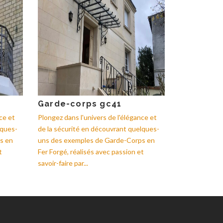
Garde-corps gc41
ce et
Plongez dans l'univers de l'élégance et
lques-
de la sécurité en découvrant quelques-
s en
uns des exemples de Garde-Corps en
t
Fer Forgé, réalisés avec passion et
savoir-faire par...