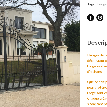
Tags
Les ga
Descri
Plongez dans 
découvrant q
Forgé, réalis
d’artisans.
Que ce soit 
pour protége
Forgé sont co
Chaque créat
s’adaptant p