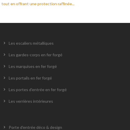
tout en offrant une protection raffinée...
Les escaliers métalliques
Les gardes-corps en fer forgé
Les marquises en fer forgé
Les portails en fer forgé
Les portes d’entrée en fer forgé
Les verrières intérieures
Porte d’entrée déco & design