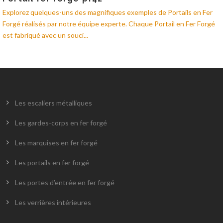
Explorez quelques-uns des magnifiques exemples de Portails en Fer
Forgé réalisés par notre équipe experte. Chaque Portail en Fer Forgé
est fabriqué avec un souci...
Les escaliers métalliques
Les gardes-corps en fer forgé
Les marquises en fer forgé
Les portails en fer forgé
Les portes d’entrée en fer forgé
Les verrières intérieures