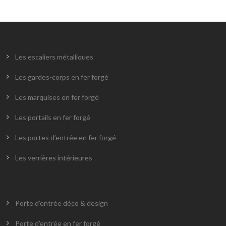
Les escaliers métalliques
Les gardes-corps en fer forgé
Les marquises en fer forgé
Les portails en fer forgé
Les portes d’entrée en fer forgé
Les verrières intérieures
Porte d’entrée déco & design
Porte d’entrée en fer forgé