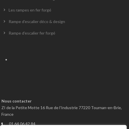
Les rampes en fer forgé
Rampe d’escalier déco & design
Rampe d’escalier fer forgé
Nous contacter
ZI de la Petite Motte 16 Rue de l’Industrie 77220 Tournan-en-Brie,
France
01 64 06 42 84