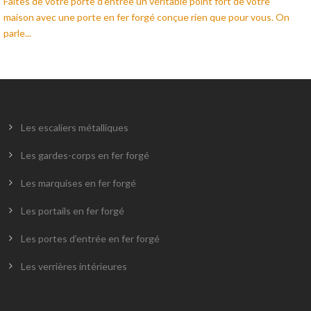
Faites de votre porte d’entrée un véritable point fort de votre
maison avec une porte en fer forgé conçue rien que pour vous. On
parle...
Les escaliers métalliques
Les gardes-corps en fer forgé
Les marquises en fer forgé
Les portails en fer forgé
Les portes d’entrée en fer forgé
Les verrières intérieures