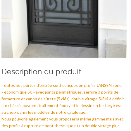
Description du produit
Toutes nos portes d’entrée sont conçues en profils JANSEN série
« économique 50 » avec joints périmétriques, serrure 3 points de
fermeture et canon de sûreté (5 clés), double vitrage 5/8/4 à définir
sur châssis ouvrant, traitement époxy et le dessin en fer forgé est
au choix parmi les modèles de notre catalogue.
Nous pouvons également vous proposer la même gamme mais avec
des profils à rupture de pont thermique et un double vitrage plus